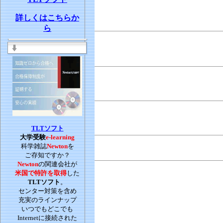
詳しくはこちらか
ら
TLTソフト
大学受験
e-
learning
科学雑誌
Newton
を
ご存知ですか？
Newton
の関連会社が
米国で特許を取得
した
TLTソフト
。
センター対策を含め
充実のラインナップ
いつでもどこでも
Internetに接続された