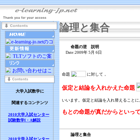
論理と集合
命題の逆 説明
Date:2009年 5月 6日
命題
に対して，
仮定と結論を入れかえた命題
大学入試数学に
いいます。
仮定と結論を入れ替えることに
関連するコンテンツ
もとの命題が真だからといっ
2010大学入試センター
試験数学Ⅰ・A解説
論理と集合
2010大学入試センター