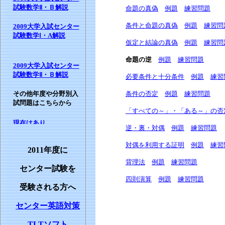
試験数学Ⅱ・Ｂ解説
命題の真偽
例題
練習問題
条件と命題の真偽
例題
練習問
2009大学入試センター
試験数学Ⅰ・A解説
仮定と結論の真偽
例題
練習問
命題の逆
例題
練習問題
2009大学入試センター
試験数学Ⅱ・Ｂ解説
必要条件と十分条件
例題
練習
その他年度や分野別入
条件の否定
例題
練習問題
試問題はこちらから
「すべての～」・「ある～」の否
逆・裏・対偶
例題
練習問題
対偶を利用する証明
例題
練習
2011年度に
背理法
例題
練習問題
センター試験を
四則演算
例題
練習問題
受験される方へ
センター英語対策
TLTソフト